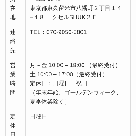
在
東京都東久留米市八幡町２丁目１４
地
−４８ エクセルSHUK２Ｆ
連
TEL：070-9050-5801
絡
先
営
月～金 10:00 – 18:00 （最終受付）
業
土 10:00 – 17:00（最終受付）
時
定休日：日曜日・祝日
間
（年末年始、ゴールデンウィーク、
夏季休業除く）
定
日曜日
休
日